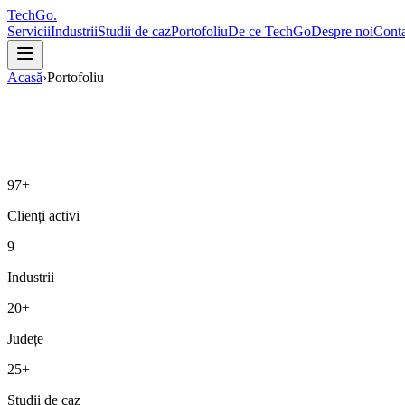
TechGo
.
Servicii
Industrii
Studii de caz
Portofoliu
De ce TechGo
Despre noi
Conta
Acasă
›
Portofoliu
97+
Clienți activi
9
Industrii
20+
Județe
25+
Studii de caz