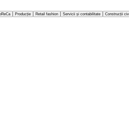
oReCa
Producție
Retail fashion
Servicii și contabilitate
Construcții civ