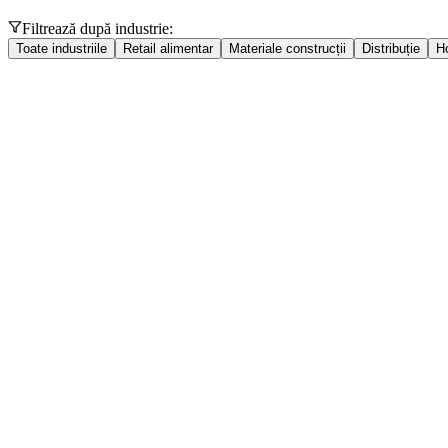
Filtrează după industrie:
Toate industriile
Retail alimentar
Materiale construcții
Distribuție
H
ADARIA SERV SRL
Suceava
ANNA MARKET IDEAL SRL
Prahova
BERATI DISCOUNT SRL
Mureș
BIMOS COM SRL