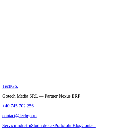
mail
ontact@techgo.ro
ocație
omânia
TechGo
.
Gotech Media SRL — Partner Nexus ERP
+40 745 702 256
contact@techgo.ro
Servicii
Industrii
Studii de caz
Portofoliu
Blog
Contact