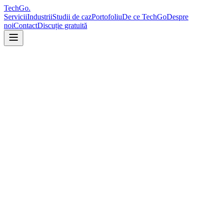
TechGo
.
Servicii
Industrii
Studii de caz
Portofoliu
De ce TechGo
Despre
noi
Contact
Discuție gratuită