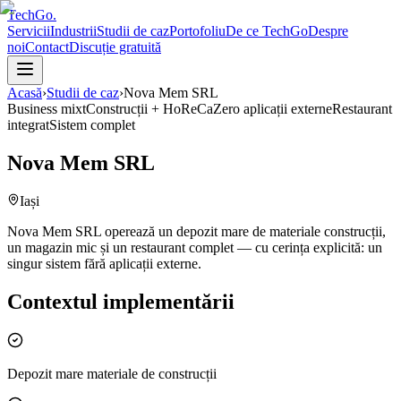
TechGo
.
Servicii
Industrii
Studii de caz
Portofoliu
De ce TechGo
Despre
noi
Contact
Discuție gratuită
Acasă
›
Studii de caz
›
Nova Mem SRL
Business mixt
Construcții + HoReCa
Zero aplicații externe
Restaurant
integrat
Sistem complet
Nova Mem SRL
Iași
Nova Mem SRL operează un depozit mare de materiale construcții,
un magazin mic și un restaurant complet — cu cerința explicită: un
singur sistem fără aplicații externe.
Contextul implementării
Depozit mare materiale de construcții