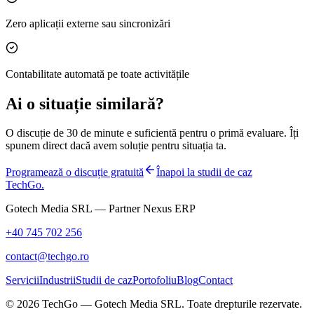
Zero aplicații externe sau sincronizări
Contabilitate automată pe toate activitățile
Ai o situație similară?
O discuție de 30 de minute e suficientă pentru o primă evaluare. Îți
spunem direct dacă avem soluție pentru situația ta.
Programează o discuție gratuită
Înapoi la studii de caz
TechGo
.
Gotech Media SRL — Partner Nexus ERP
+40 745 702 256
contact@techgo.ro
Servicii
Industrii
Studii de caz
Portofoliu
Blog
Contact
©
2026
TechGo — Gotech Media SRL. Toate drepturile rezervate.