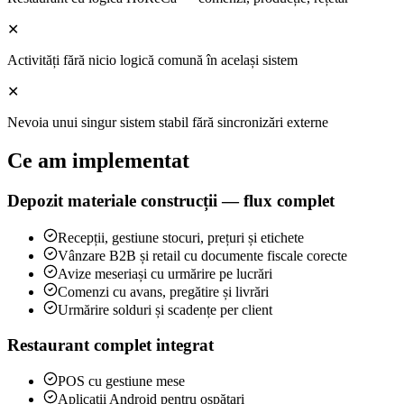
✕
Activități fără nicio logică comună în același sistem
✕
Nevoia unui singur sistem stabil fără sincronizări externe
Ce am implementat
Depozit materiale construcții — flux complet
Recepții, gestiune stocuri, prețuri și etichete
Vânzare B2B și retail cu documente fiscale corecte
Avize meseriași cu urmărire pe lucrări
Comenzi cu avans, pregătire și livrări
Urmărire solduri și scadențe per client
Restaurant complet integrat
POS cu gestiune mese
Aplicații Android pentru ospătari