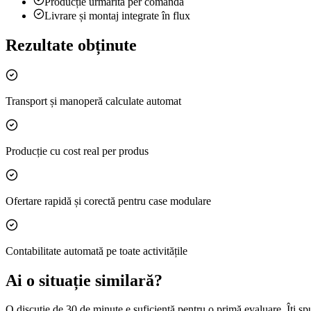
Producție urmărită per comandă
Livrare și montaj integrate în flux
Rezultate obținute
Transport și manoperă calculate automat
Producție cu cost real per produs
Ofertare rapidă și corectă pentru case modulare
Contabilitate automată pe toate activitățile
Ai o situație similară?
O discuție de 30 de minute e suficientă pentru o primă evaluare. Îți sp