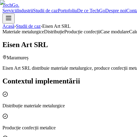
TechGo
.
Servicii
Industrii
Studii de caz
Portofoliu
De ce TechGo
Despre noi
Conta
Acasă
›
Studii de caz
›
Eisen Art SRL
Materiale metalurgice
Distribuție
Producție confecții
Case modulare
Calc
Eisen Art SRL
Maramureș
Eisen Art SRL distribuie materiale metalurgice, produce confecții meta
Contextul implementării
Distribuție materiale metalurgice
Producție confecții metalice