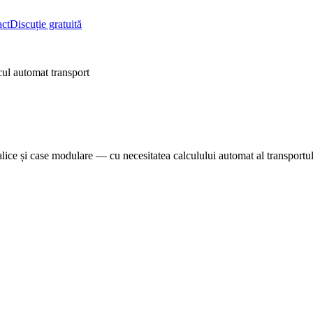
ct
Discuție gratuită
ul automat transport
lice și case modulare — cu necesitatea calculului automat al transportul