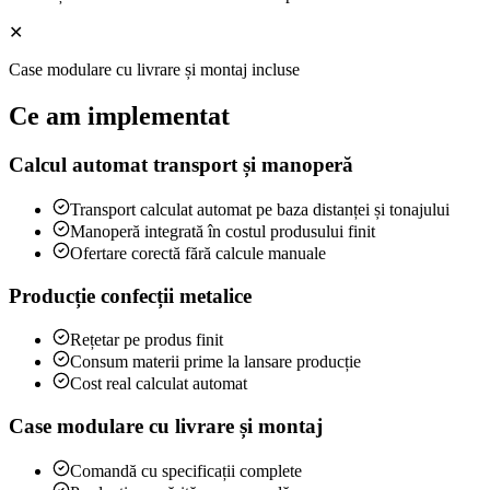
✕
Case modulare cu livrare și montaj incluse
Ce am implementat
Calcul automat transport și manoperă
Transport calculat automat pe baza distanței și tonajului
Manoperă integrată în costul produsului finit
Ofertare corectă fără calcule manuale
Producție confecții metalice
Rețetar pe produs finit
Consum materii prime la lansare producție
Cost real calculat automat
Case modulare cu livrare și montaj
Comandă cu specificații complete