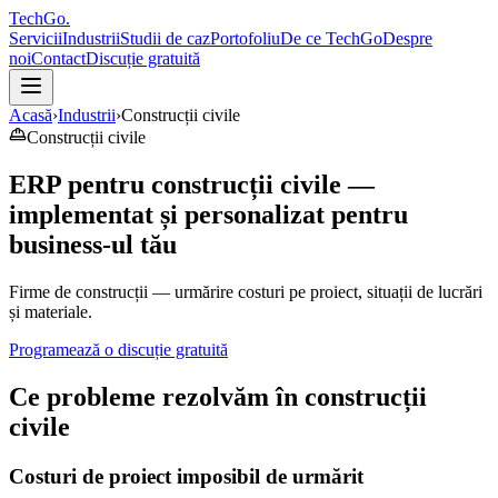
TechGo
.
Servicii
Industrii
Studii de caz
Portofoliu
De ce TechGo
Despre
noi
Contact
Discuție gratuită
Acasă
›
Industrii
›
Construcții civile
Construcții civile
ERP pentru
construcții civile
—
implementat și personalizat pentru
business-ul tău
Firme de construcții — urmărire costuri pe proiect, situații de lucrări
și materiale.
Programează o discuție gratuită
Ce probleme rezolvăm în
construcții
civile
Costuri de proiect imposibil de urmărit