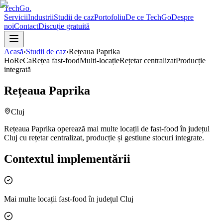
TechGo
.
Servicii
Industrii
Studii de caz
Portofoliu
De ce TechGo
Despre
noi
Contact
Discuție gratuită
Acasă
›
Studii de caz
›
Rețeaua Paprika
HoReCa
Rețea fast-food
Multi-locație
Rețetar centralizat
Producție
integrată
Rețeaua Paprika
Cluj
Rețeaua Paprika operează mai multe locații de fast-food în județul
Cluj cu rețetar centralizat, producție și gestiune stocuri integrate.
Contextul implementării
Mai multe locații fast-food în județul Cluj